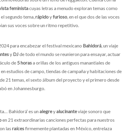
vista
feminista
cuyas letras a menudo exploran temas como
s el segundo tema,
rápido
y
furioso
, en el que dos de las voces
ian sus voces sobre un ritmo repetitivo.
 2024 para encabezar el festival mexicano
Bahidorá
, un viaje
antes
y
DJ
de todo el mundo se reunieron para ensayar, actuar
táculo de
5
horas
a orillas de los antiguos manantiales de
 en estudios de campo, tiendas de campaña y habitaciones de
n de 21 temas, el sexto álbum del proyecto y el primero desde
grabó en Johannesburgo.
ta… Bahidorá’ es un
alegre
y
alucinante
viaje sonoro que
co
en 21 extraordinarias canciones perfectas para nuestros
con las
raíces
firmemente plantadas en México, entrelaza