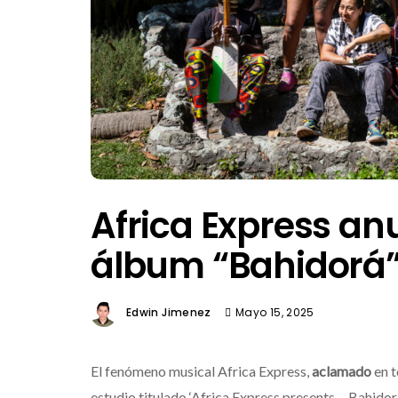
Africa Express an
álbum “Bahidorá”
Edwin Jimenez
Mayo 15, 2025
El fenómeno musical Africa Express,
aclamado
en t
estudio titulado ‘Africa Express presents… Bahidorá