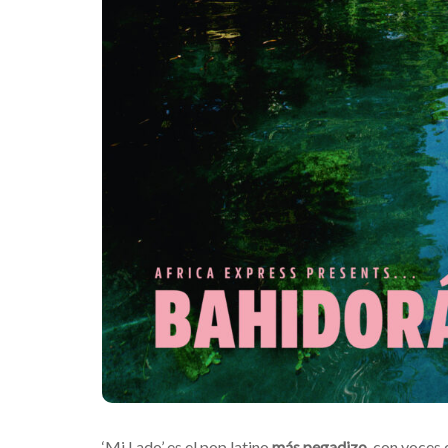
‘Mi Lado’ es el pop latino
más
pegadizo
, con voces