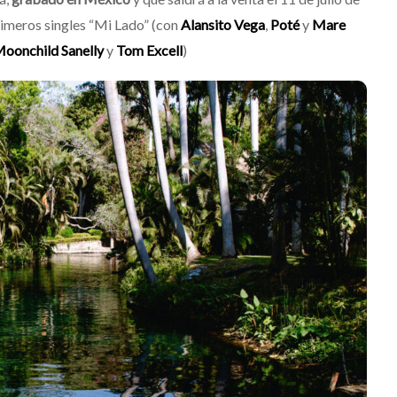
rimeros singles “Mi Lado” (con
Alansito Vega
,
Poté
y
Mare
oonchild Sanelly
y
Tom Excell
)
Destino Dos Equis 2026: La
gran celebración sonora
que transformará las
noches de Boca del Río y