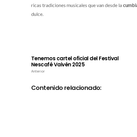
ricas tradiciones musicales que van desde la
cumbi
dulce.
Tenemos cartel oficial del Festival
Nescafé Vaivén 2025
Anterior
Contenido relacionado:
Siddhartha estrena su nuevo
álbum “Radio Nostalgia”