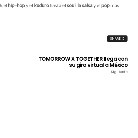
a
, el
hip
–
hop
y el
kuduro
hasta el
soul
,
la
salsa
y el
pop
más
SHARE
TOMORROW X TOGETHER llega con
su gira virtual a México
Siguiente
Ellie Goulding lanza su nuevo
sencillo “4 Seasons”