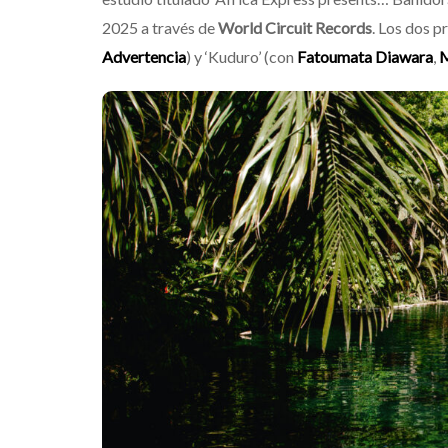
2025 a través de
World Circuit Records
. Los dos p
Advertencia
) y ‘Kuduro’ (con
Fatoumata Diawara
,
M