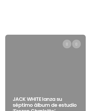
Levi’s®
JACK WHITE lanza su
como s
séptimo álbum de estudio
embaja