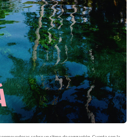
Mérida
Edwin Jimenez
Julio 13, 2026
 conmovedoras sobre un ritmo de reggaetón. Cuenta con la