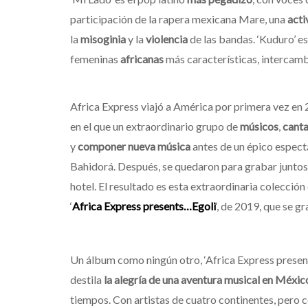
participación de la rapera mexicana Mare, una
acti
la
misoginia
y la
violencia
de las bandas. ‘Kuduro’ e
femeninas
africanas
más características, intercamb
Africa Express viajó a América por primera vez en
en el que un extraordinario grupo de
músicos
,
cant
y
componer nueva música
antes de un épico espec
Bahidorá. Después, se quedaron para grabar juntos
hotel. El resultado es esta extraordinaria colecció
‘
Africa Express presents…Egoli
‘, de 2019, que se 
Un álbum como ningún otro, ‘Africa Express presen
destila
la alegría de una aventura musical en Méxi
tiempos. Con artistas de cuatro continentes, pero 