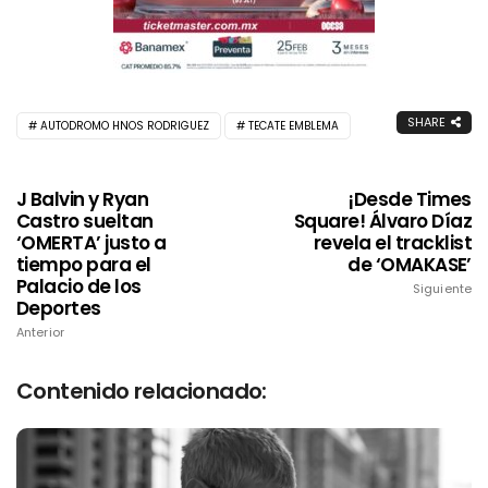
SHARE
AUTODROMO HNOS RODRIGUEZ
TECATE EMBLEMA
J Balvin y Ryan
¡Desde Times
Castro sueltan
Square! Álvaro Díaz
‘OMERTA’ justo a
revela el tracklist
tiempo para el
de ‘OMAKASE’
Palacio de los
Siguiente
Deportes
Anterior
Contenido relacionado: