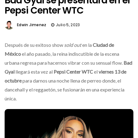
Bad Gyal se presentará en el
Pepsi Center WTC
Edwin Jimenez
Julio 5, 2023
Después de su exitoso show
sold out
en la
Ciudad de
México
el año pasado, la reina indiscutible de la escena
urbana regresa para hacernos vibrar con su sensual flow.
Bad
Gyal
llegará esta vez al
Pepsi Center WTC
el
viernes 13 de
octubre
para darnos una noche llena de perreo donde, el
dancehall y el reggaetón, se fusionarán en una experiencia
única.