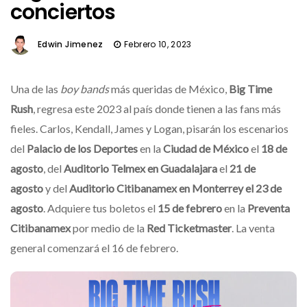
conciertos
Edwin Jimenez
Febrero 10, 2023
Una de las
boy bands
más queridas de México,
Big Time
Rush
,
regresa este 2023 al país donde tienen a las fans más
fieles. Carlos, Kendall, James y Logan, pisarán los escenarios
del
Palacio de los Deportes
en la
Ciudad de México
el
18 de
agosto
, del
Auditorio Telmex en
Guadalajara
el
21 de
agosto
y del
Auditorio Citibanamex en
Monterrey el 23 de
agosto
. Adquiere tus boletos el
15 de febrero
en la
Preventa
Citibanamex
por medio de la
Red Ticketmaster
. La venta
general comenzará el 16 de febrero.