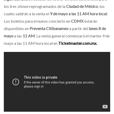
los tres
shows
reprogramados de la
Ciudad de México
, los
cuales saldrán a la venta el
9 de mayo a las 11 AM hora local
.
Los boletos para el nuevo concierto en
CDMX
estarán
disponibles en
Preventa Citibanamex
a partir del
lunes 8 de
mayo
a las
11 AM
. La venta general comenzará el martes 9 de
mayo a las 11 AM hora local en
Ticketmaster.com.mx
.