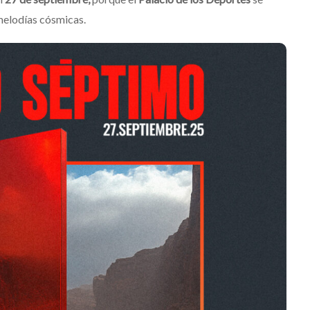
melodías cósmicas.
Destino Dos Equis 2026: La
a a Belinda
gran celebración sonora
que transformará las