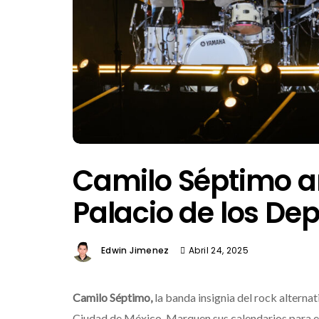
Camilo Séptimo a
Palacio de los De
Edwin Jimenez
Abril 24, 2025
Camilo Séptimo,
la banda insignia del rock alterna
Ciudad de México. Marquen sus calendarios para e