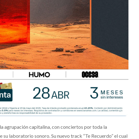
ara
noches de Boca del Río y
Mérida
Julio 13, 2026
Edwin Jimenez
Julio 13, 2026
la agrupación capitalina, con conciertos por toda la
 su laboratorio sonoro. Su nuevo track “Te Recuerdo” el cual