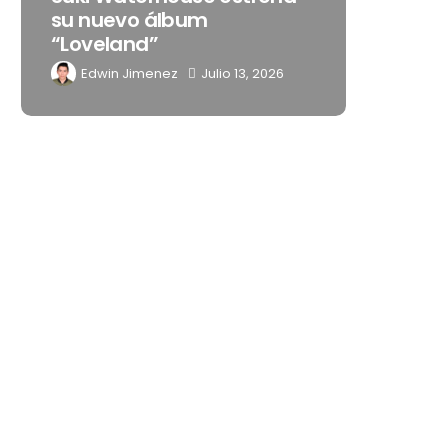
su nuevo álbum
embaja
“Loveland”
Latino
Edwin Jimenez
Julio 13, 2026
Edwin