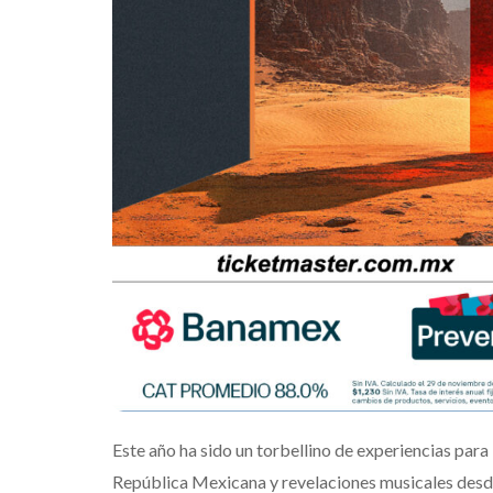
 nuevo álbum
embajadora p
oveland”
Latinoamérica
Edwin Jimenez
Julio 13, 2026
Edwin Jimenez
Este año ha sido un torbellino de experiencias para 
República Mexicana y revelaciones musicales desde