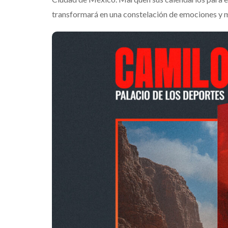
transformará en una constelación de emociones y 
Levi’s® present
ki Waterhouse estrena
como su nueva