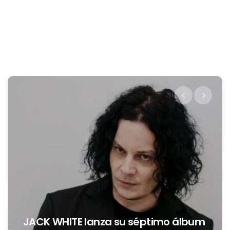
Levi’s® presenta a Belinda como 
 álbum
nueva embajadora para