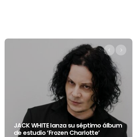
Levi’s® presenta a Belinda como su
álbum
nueva embajadora para
Latinoamérica