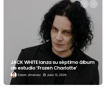
Levi’s® presenta a Belinda como su
nueva embajadora para
Latinoamérica
Edwin Jimenez
Julio 13, 2026