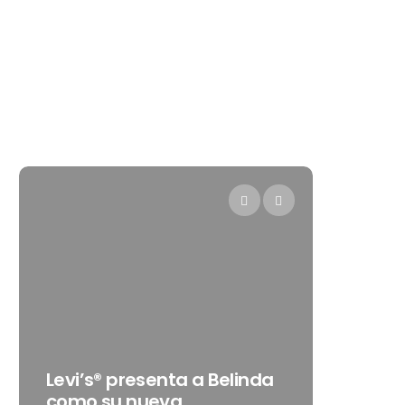
Destino Dos Equis 2026: L
enta a Belinda
gran celebración sonora
eva
que transformará las