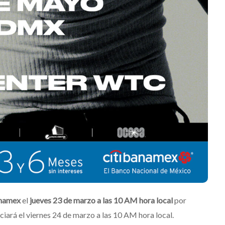
su nuevo álbum
embajadora
“Loveland”
Latinoaméri
Edwin Jimenez
Julio 13, 2026
Edwin Jimene
anamex
el
jueves 23 de marzo a las 10 AM hora local
por
iciará el viernes 24 de marzo a las 10 AM hora local.