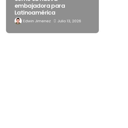
 para
noches de Boca del Río y
ca
Mérida
z
Julio 13, 2026
Edwin Jimenez
Julio 13, 2026