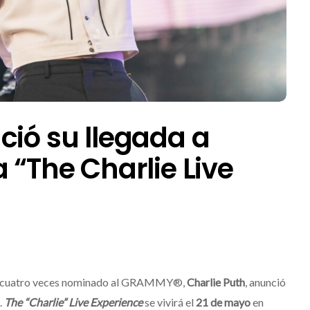
ció su llegada a
 “The Charlie Live
no, cuatro veces nominado al GRAMMY®,
Charlie Puth
,
anunció
.
The “Charlie” Live Experience
se vivirá el
21 de mayo
en