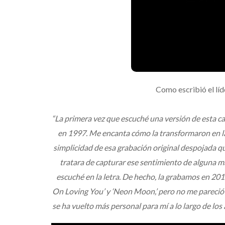
Como escribió el líd
“La primera vez que escuché una versión de esta ca
en 1997. Me encanta cómo la transformaron en la 
simplicidad de esa grabación original despojada 
tratara de capturar ese sentimiento de alguna ma
escuché en la letra. De hecho, la grabamos en 201
On Loving You’ y ‘Neon Moon,’ pero no me pareció d
se ha vuelto más personal para mí a lo largo de lo