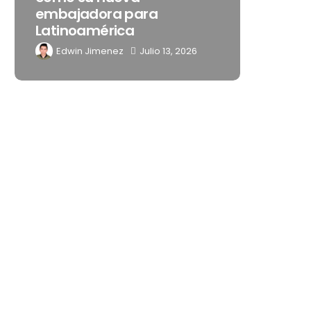
embajadora para
noches 
Latinoamérica
Mérida
Edwin Jimenez
Julio 13, 2026
Edwin