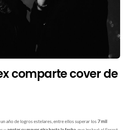
Sex comparte cover de
 un año de logros estelares, entre ellos superar los
7 mil
as y
agotar su mayor gira hasta la fecha
, que incluyó el Forest