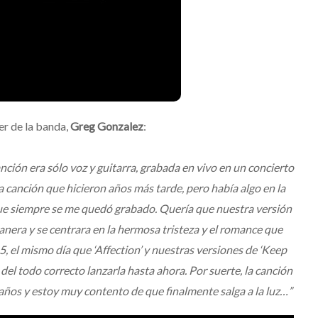
su nuevo álbum
“Loveland”
Edwin Jimenez
Julio 13, 2026
er de la banda,
Greg Gonzalez
:
nción era sólo voz y guitarra, grabada en vivo en un concierto
canción que hicieron años más tarde, pero había algo en la
que siempre se me quedó grabado. Quería que nuestra versión
nera y se centrara en la hermosa tristeza y el romance que
5, el mismo día que ‘Affection’ y nuestras versiones de ‘Keep
el todo correcto lanzarla hasta ahora. Por suerte, la canción
s años y estoy muy contento de que finalmente salga a la luz…”