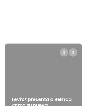
Destino
Levi’s® presenta a Belinda
gran c
como su nueva
que tr