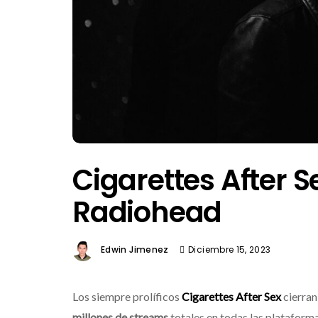
Cigarettes After 
Radiohead
Edwin Jimenez
Diciembre 15, 2023
Los siempre prolíficos
Cigarettes After Sex
cierran
millones de streams
totales en todas las plataform