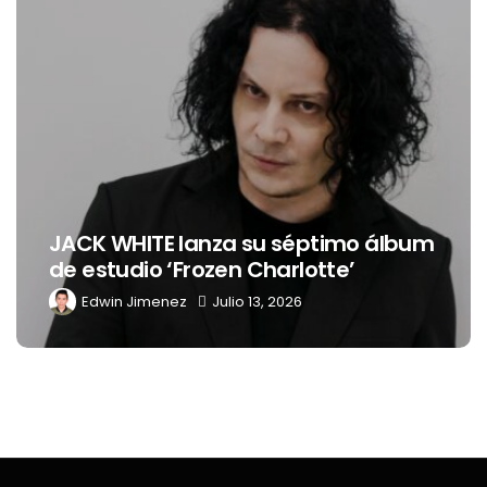
JACK WHITE lanza su séptimo álbum
de estudio ‘Frozen Charlotte’
Edwin Jimenez
Julio 13, 2026