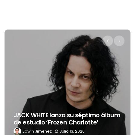
Levi’s® presenta a Belinda como su
nueva embajadora para
Latinoamérica
Edwin Jimenez
Julio 13, 2026