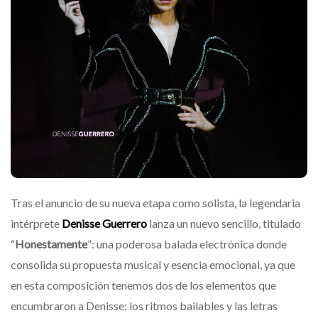
Tras el anuncio de su nueva etapa como solista, la legendaria
intérprete
Denisse Guerrero
lanza un nuevo sencillo, titulado
“
Honestamente
”: una poderosa balada electrónica donde
consolida su propuesta musical y esencia emocional, ya que
en esta composición tenemos dos de los elementos que
encumbraron a Denisse: los ritmos bailables y las letras