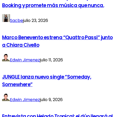
Booking y promete más música que nunca.
Sacbe
julio 23, 2026
Marco Benevento estrena “Quattro Passi” junto
a Chiara Civello
Edwin Jimenez
julio 11, 2026
JUNGLE lanza nuevo single “Someday,
Somewhere”
Edwin Jimenez
julio 9, 2026
Entrevista con Helado Tropical: el dúo llegará al