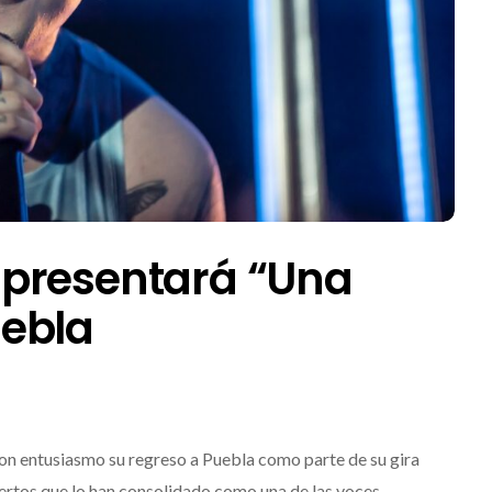
presentará “Una
ebla
on entusiasmo su regreso a Puebla como parte de su gira
ciertos que lo han consolidado como una de las voces