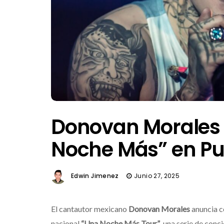
Donovan Morales 
Noche Más” en Pu
Edwin Jimenez
Junio 27, 2025
El cantautor mexicano
Donovan Morales
anuncia c
nacional
“Una Noche Más Tour”
, una serie de con