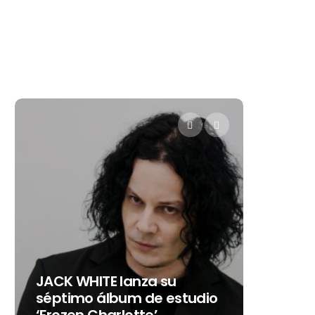
Levi’s®
JACK WHITE lanza su
como s
séptimo álbum de estudio
embaja