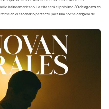
die latinoamericano. La cita será el próximo
30 de agosto en
rtirse en el escenario perfecto para una noche cargada de
Destino Dos Equis 2026: La
gran celebración sonora
que transformará las
noches de Boca del Río y