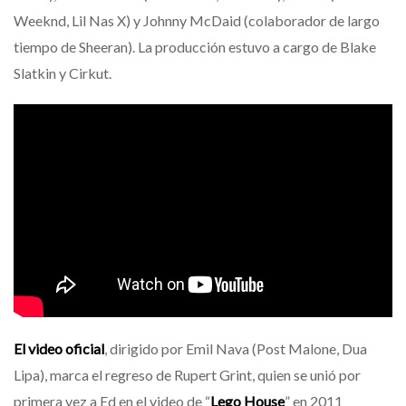
Weeknd, Lil Nas X) y Johnny McDaid (colaborador de largo
tiempo de Sheeran). La producción estuvo a cargo de Blake
Slatkin y Cirkut.
El video oficial
, dirigido por Emil Nava (Post Malone, Dua
Lipa), marca el regreso de Rupert Grint, quien se unió por
primera vez a Ed en el video de “
Lego House
” en 2011