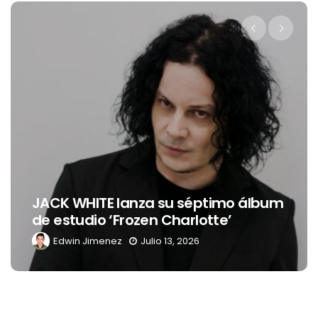
Levi’s® presenta a Belinda c
timo álbum
nueva embajadora para
te’
Latinoamérica
Edwin Jimenez
Julio 13, 2026