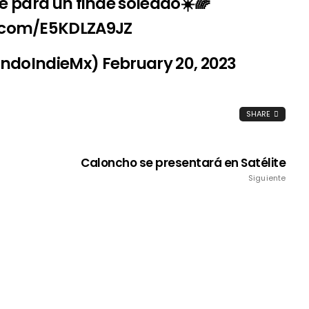
te para un finde soleado☀️🌈
r.com/E5KDLZA9JZ
undoIndieMx)
February 20, 2023
SHARE
Caloncho se presentará en Satélite
Siguiente