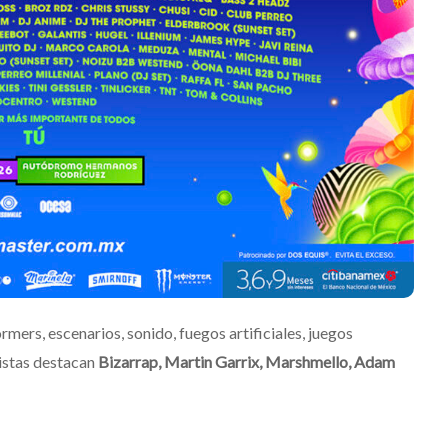
um
embajadora para
Latinoamérica
Julio 13, 2026
Edwin Jimenez
Julio 13, 2026
ers, escenarios, sonido, fuegos artificiales, juegos
tistas destacan
Bizarrap, Martin Garrix, Marshmello, Adam