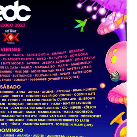
Levi’s® presenta a Belinda
se estrena
como su nueva