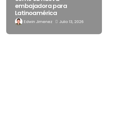
noches de Boca del Río y
su nu
Mérida
“Love
Edwin Jimenez
Julio 13, 2026
Edwi