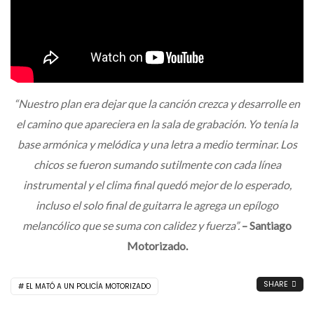
“Nuestro plan era dejar que la canción crezca y desarrolle en
el camino que apareciera en la sala de grabación. Yo tenía la
base armónica y melódica y una letra a medio terminar. Los
chicos se fueron sumando sutilmente con cada línea
instrumental y el clima final quedó mejor de lo esperado,
incluso el solo final de guitarra le agrega un epílogo
melancólico que se suma con calidez y fuerza”.
– Santiago
Motorizado.
SHARE
EL MATÓ A UN POLICÍA MOTORIZADO