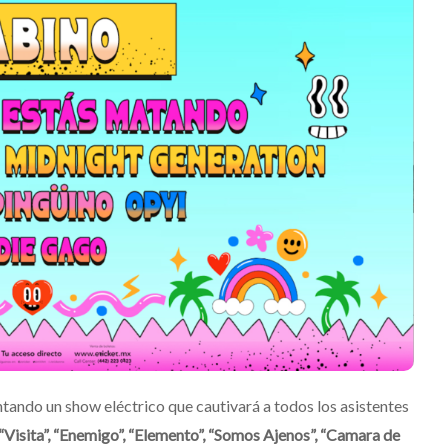
Suki Waterhouse estrena
su nuevo álbum
“Loveland”
Edwin Jimenez
Julio 13, 2026
ando un show eléctrico que cautivará a todos los asistentes
“Visita”, “Enemigo”, “Elemento”, “Somos Ajenos”, “Camara de