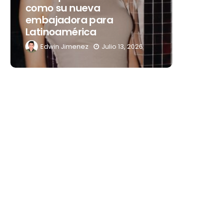
como su nueva
que tr
embajadora para
noches 
Latinoamérica
Mérida
Edwin Jimenez
Julio 13, 2026
Edwin