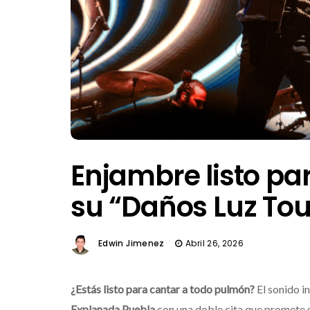
Enjambre listo pa
su “Daños Luz Tou
Edwin Jimenez
Abril 26, 2026
¿Estás listo para cantar a todo pulmón?
El sonido i
Explanada Puebla
con una doble cita que promete s