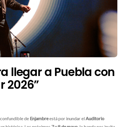
ra llegar a Puebla con
r 2026”
nconfundible de
Enjambre
está por inundar el
Auditorio
er histórica.
Los próximos
7 y 8 de mayo
, la banda nos invita