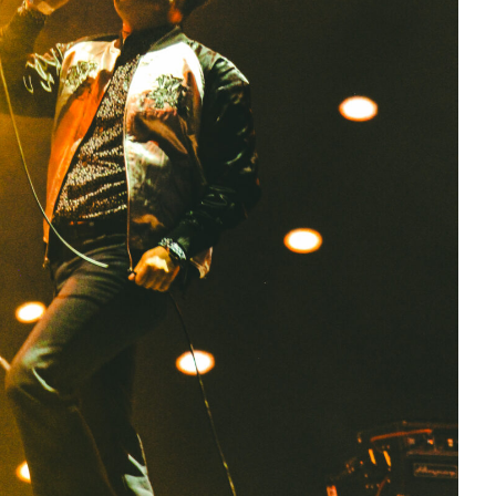
e estrena
como su nueva
m
embajadora para
Latinoamérica
Julio 13, 2026
Edwin Jimenez
Julio 13, 2026