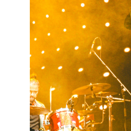
Suki Waterhous
su nuevo álbu
“Loveland”
Edwin Jimenez