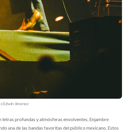
 x Edwin Jimenez
n letras profundas y atmósferas envolventes, Enjambre
endo una de las bandas favoritas del público mexicano.
Estos