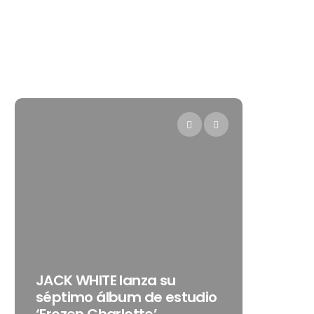
Levi’s® p
JACK WHITE lanza su
como su
séptimo álbum de estudio
embajad