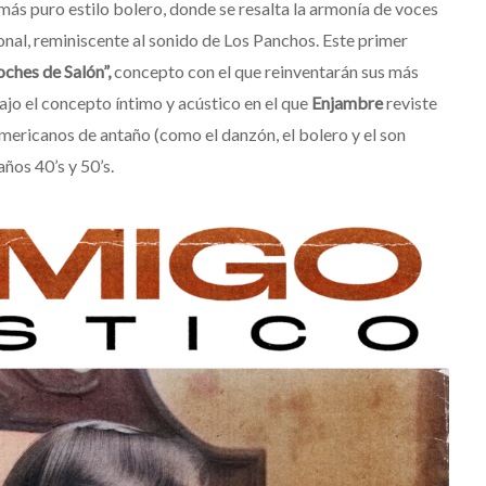
más puro estilo bolero, donde se resalta la armonía de voces
onal, reminiscente al sonido de Los Panchos. Este primer
ches de Salón”,
concepto con el que reinventarán sus más
ajo el concepto íntimo y acústico en el que
Enjambre
reviste
americanos de antaño (como el danzón, el bolero y el son
ños 40’s y 50’s.
Destino Dos Equis 2026: La
gran celebración sonora
que transformará las
noches de Boca del Río y