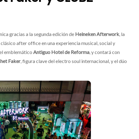
nica gracias a la segunda edición de
Heineken Afterwork
, la
lásico after office en una experiencia musical, social y
en el emblemático
Antiguo Hotel de Reforma
, y contará con
het Faker
, figura clave del electro soul internacional, y el dúo
Destino Dos Equis 2026: La
gran celebración sonora
que transformará las
noches de Boca del Río y