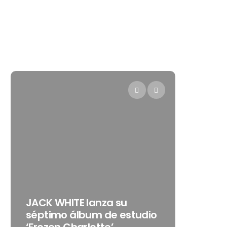
Levi’s® 
JACK WHITE lanza su
como su
séptimo álbum de estudio
embajad