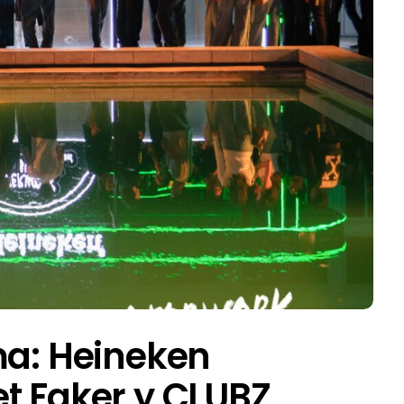
ma: Heineken
t Faker y CLUBZ