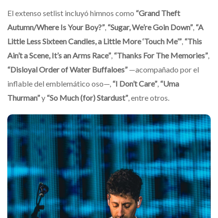
El extenso setlist incluyó himnos como
“Grand Theft
Autumn/Where Is Your Boy?”
,
“Sugar, We’re Goin Down”
,
“A
Little Less Sixteen Candles, a Little More ‘Touch Me’”
,
“This
Ain’t a Scene, It’s an Arms Race”
,
“Thanks For The Memories”
,
“Disloyal Order of Water Buffaloes”
—acompañado por el
inflable del emblemático oso—,
“I Don’t Care”
,
“Uma
Thurman”
y
“So Much (for) Stardust”
, entre otros.