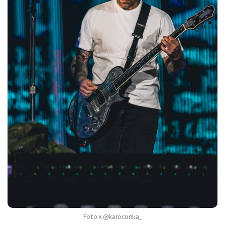
Foto x @karoconka_