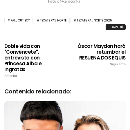
Foto x @karoconka_
FALL OUT BOY
TECATE PA'L NORTE
TECATE PAL NORTE 2025
SHARE
Doble vida con
Óscar Maydon hará
"Convéncete",
retumbar el
entrevista con
RESUENA DOS EQUIS
Princesa Alba e
Siguiente
Ingratax
Anterior
Contenido relacionado: