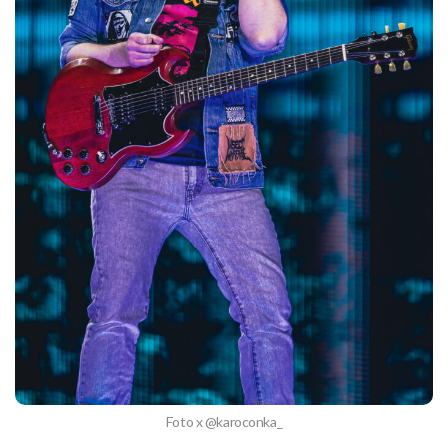
Foto x @karoconka_