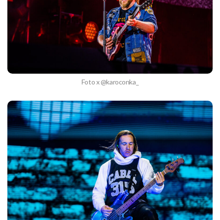
Foto x @karoconka_