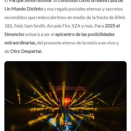
El
Parque Simón Bolívar
se
consolidó como la nueva casa de
Un Mundo Distinto
y nos regaló postales eternas y secretos
escondidos que redescubrimos en medio de la fiesta de Blink
182, Feid, Sam Smith, Arcade Fire, SZA y más. Para
2025 el
Simoncho
volverá a ser el
epicentro de las posibilidades
extraordinarias,
del presente eterno de la música en vivo y
de
Otro Despertar.