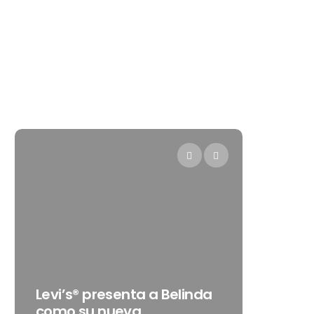
Destino Do
Levi’s® presenta a Belinda
gran cele
como su nueva
que trans