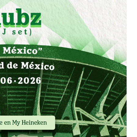
su nuevo álbum
“Loveland”
Edwin Jimenez
Julio 13, 2026