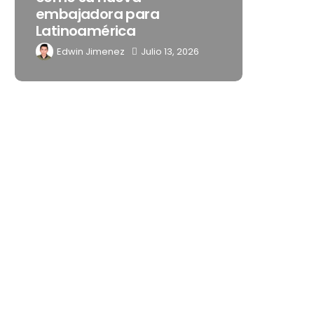
embajadora para
noches de
Latinoamérica
Mérida
Edwin Jimenez
Julio 13, 2026
Edwin Jim