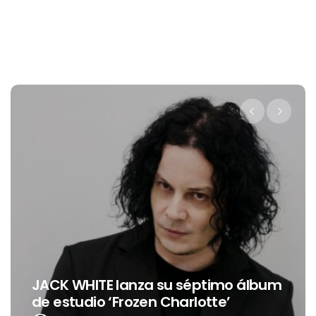
Levi’s
CK WHITE lanza su séptimo álbum
nueva
estudio ‘Frozen Charlotte’
Latin