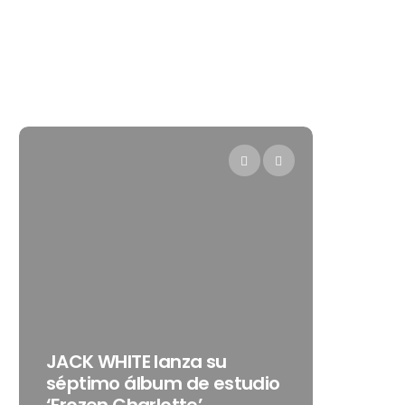
Levi’s®
JACK WHITE lanza su
como s
séptimo álbum de estudio
embaja