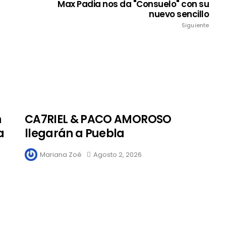
Max Padia nos da "Consuelo" con su
nuevo sencillo
Siguiente
n
CA7RIEL & PACO AMOROSO
a
llegarán a Puebla
Mariana Zoé
Agosto 2, 2026