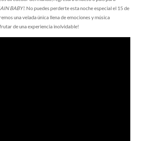
Mérida
GAIN BABY!
. No puedes perderte esta noche especial el 15 de
Edwin Jimenez
Julio 13, 2026
remos una velada única llena de emociones y música
frutar de una experiencia inolvidable!