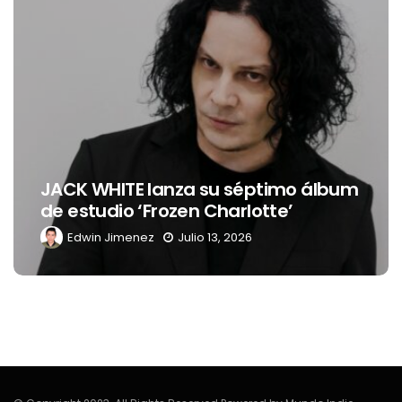
JACK WHITE lanza su séptimo álbum
de estudio ‘Frozen Charlotte’
Edwin Jimenez
Julio 13, 2026