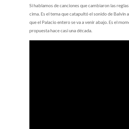
que transforma
Si hablamos de canciones que cambiaron las reglas d
noches de Boca 
cima. Es el tema que catapultó el sonido de Balvin a
Mérida
que el Palacio entero se va a venir abajo. Es el m
Edwin Jimenez
propuesta hace casi una década.