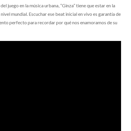
rá las
JACK WHITE lanza su
el juego en la música urbana, “Ginza” tiene que estar en la
del Río y
séptimo álbum de estudio
 nivel mundial. Escuchar ese beat inicial en vivo es garantía de
‘Frozen Charlotte’
omento perfecto para recordar por qué nos enamoramos de su
Julio 13, 2026
Edwin Jimenez
Julio 13, 2026