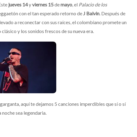
 Este
jueves 14
y
viernes 15
de
mayo
, el
Palacio de los
reggaetón con el tan esperado retorno de
J Balvin
. Después de
 llevado a reconectar con sus raíces, el colombiano promete un
o clásico y los sonidos frescos de su nueva era.
a garganta, aquí te dejamos 5 canciones imperdibles que sí o sí
 noche sea legendaria.
is 2026: La
ón sonora