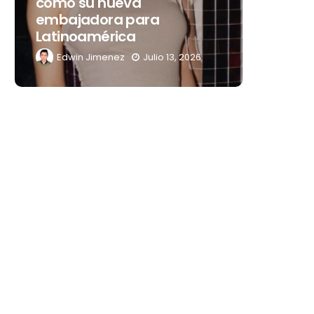
como su nueva
que tr
embajadora para
noches 
Latinoamérica
Mérida
Edwin Jimenez
Julio 13, 2026
Edwin