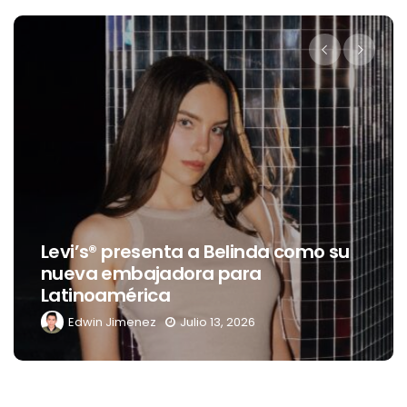
Destino D
® presenta a Belinda como su
celebrac
 embajadora para
transfor
oamérica
del Río y
n Jimenez
Julio 13, 2026
Edwin Ji