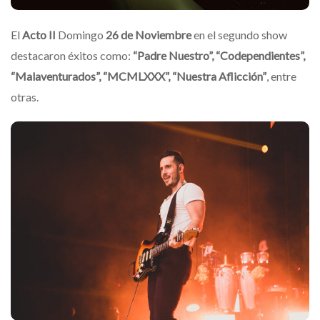
El
Acto II
Domingo
26 de Noviembre
en el segundo show
destacaron éxitos como:
“Padre Nuestro”, “Codependientes”,
“Malaventurados”, “MCMLXXX”, “Nuestra Aflicción”
, entre
otras.