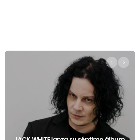
Levi’s® presenta a Belinda como 
 álbum
nueva embajadora para