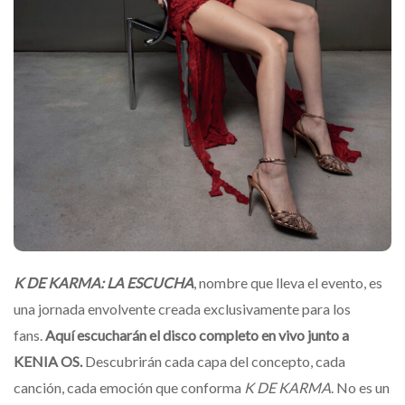
K DE KARMA: LA ESCUCHA
, nombre que lleva el evento, es
una jornada envolvente creada exclusivamente para los
fans.
Aquí escucharán el disco completo en vivo junto a
KENIA OS.
Descubrirán cada capa del concepto, cada
canción, cada emoción que conforma
K DE KARMA
. No es un