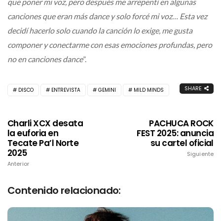
que poner mi voz, pero después me arrepentí en algunas
canciones que eran más dance y solo forcé mi voz… Esta vez
decidí hacerlo solo cuando la canción lo exige, me gusta
componer y conectarme con esas emociones profundas, pero
no en canciones dance
”.
SHARE
DISCO
ENTREVISTA
GEMINI
MILD MINDS
Charli XCX desata
PACHUCA ROCK
la euforia en
FEST 2025: anuncia
Tecate Pa’l Norte
su cartel oficial
2025
Siguiente
Anterior
Contenido relacionado: