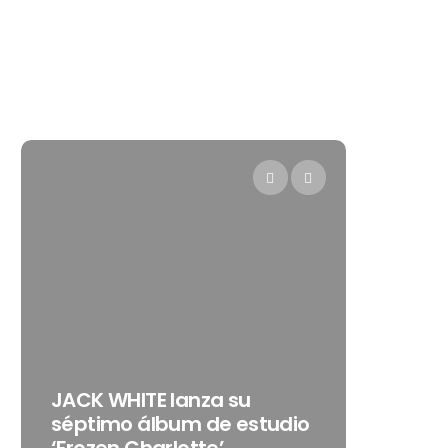
Levi’s®
JACK WHITE lanza su
como s
séptimo álbum de estudio
embaja