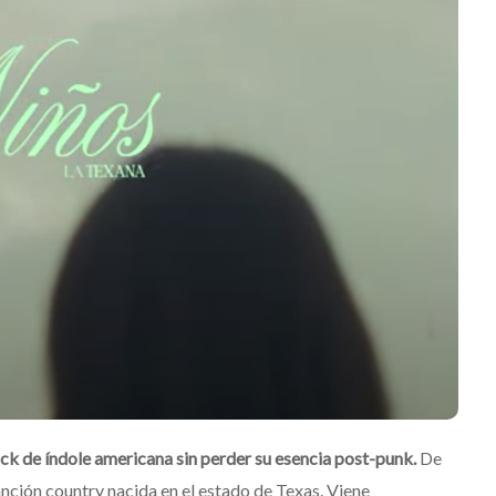
Mérida
Edwin Jimenez
Julio 13, 2026
ock de índole americana sin perder su esencia post-punk.
De
anción country nacida en el estado de Texas. Viene