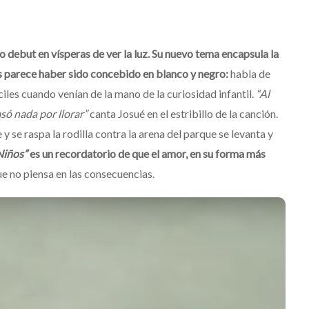
o debut en vísperas de ver la luz. Su nuevo tema encapsula la
 parece haber sido concebido en blanco y negro:
habla de
les cuando venían de la mano de la curiosidad infantil.
“Al
só nada por llorar”
canta Josué en el estribillo de la canción.
y se raspa la rodilla contra la arena del parque se levanta y
iños”
es un recordatorio de que el amor, en su forma más
e no piensa en las consecuencias.
Destino Dos Equis 2026: La
gran celebración sonora
que transformará las
noches de Boca del Río y