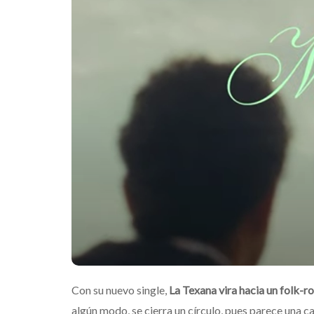
Con su nuevo single,
La Texana vira hacia un folk-r
algún modo, se cierra un círculo, pues parece una c