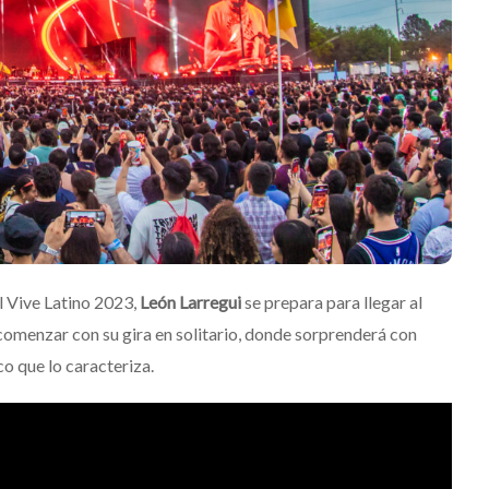
l Vive Latino 2023,
León Larregui
se prepara para llegar al
omenzar con su gira en solitario, donde sorprenderá con
o que lo caracteriza.