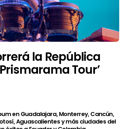
orrerá la República
‘Prismarama Tour’
lbum en Guadalajara, Monterrey, Cancún,
 Potosí, Aguascalientes y más ciudades del
us éxitos a Ecuador y Colombia.