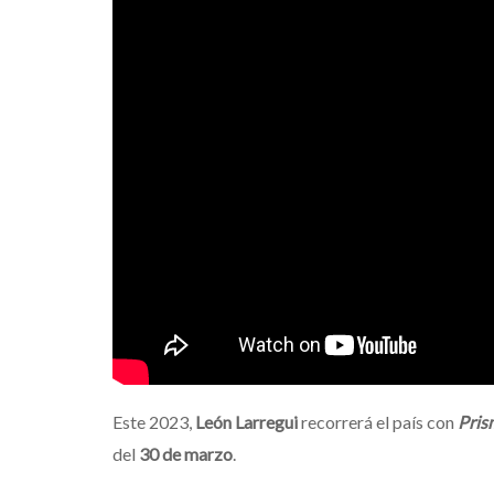
Este 2023,
León Larregui
recorrerá el país con
Pris
del
30 de marzo
.