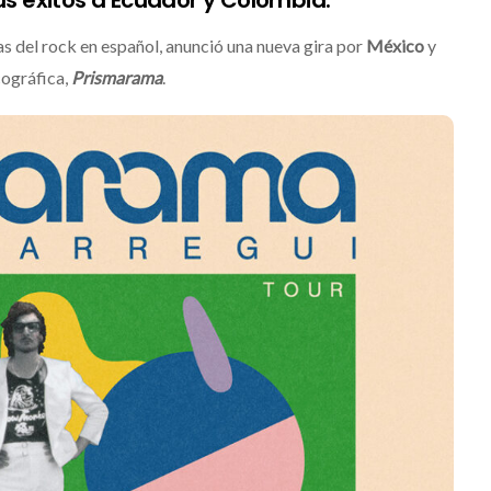
vas del rock en español, anunció una nueva gira por
México
y
cográfica,
Prismarama
.
is 2026: La
ón sonora