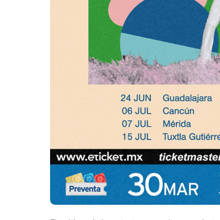
que transforma
noches de Boca 
Mérida
Edwin Jimenez