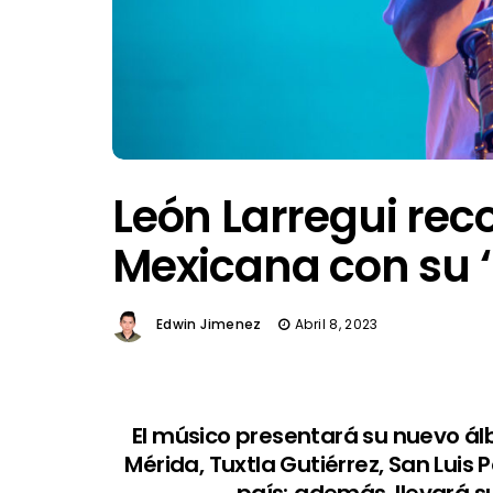
León Larregui rec
Mexicana con su 
Edwin Jimenez
Abril 8, 2023
El músico presentará su nuevo á
Mérida, Tuxtla Gutiérrez, San Luis
país; además, llevará s