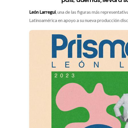
León Larregui
, una de las figuras más representati
Latinoamérica en apoyo a su nueva producción dis
Destino Dos Equ
gran celebraci