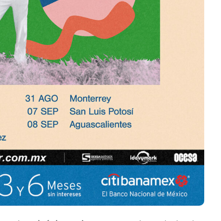
rá las
JACK WHITE lanza su
del Río y
séptimo álbum de estudio
‘Frozen Charlotte’
Julio 13, 2026
Edwin Jimenez
Julio 13, 2026