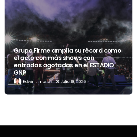
lía su récord como
 shows con
as en el ESTADIO
Entrevista con PSYC
EXILE TRIBE
lio 18, 2026
Issi Vega
Julio 15, 202