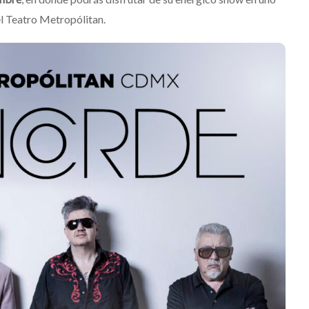
el Teatro Metropólitan.
quis 2026: La
ción sonora
mará las
JACK WHITE lanza su
ca del Río y
séptimo álbum de estudi