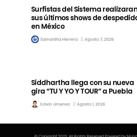
Surfistas del Sistema realizara
sus últimos shows de despedid
en México
Samantha Herrera
Agosto 7, 2026
Siddhartha llega con su nueva
gira “TU Y YO Y TOUR” a Puebla
Edwin Jimenez
Agosto 1, 2026
© Copyright 2023. All Rights Reserved Powered by Mund