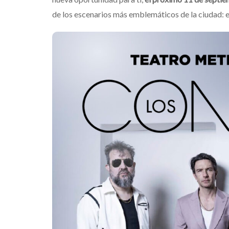
de los escenarios más emblemáticos de la ciudad: 
Destino Dos E
gran celebra
que transfor
noches de Bo