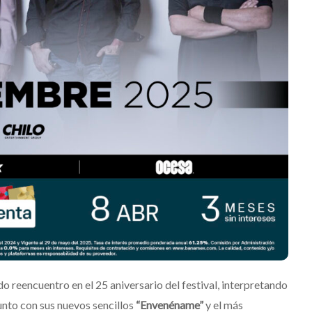
‘Frozen Charlotte’
z
Julio 13, 2026
Edwin Jimenez
Julio 13, 2026
reencuentro en el 25 aniversario del festival, interpretando
junto con sus nuevos sencillos
“Envenéname”
y el más