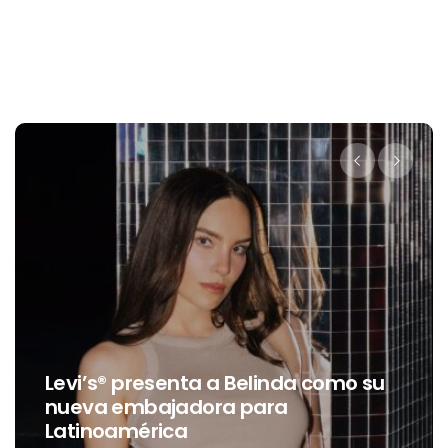
Levi’s® presenta a Belinda como su
nueva embajadora para
Latinoamérica
d