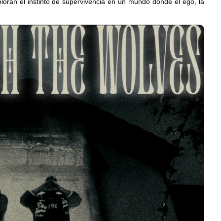
loran el instinto de supervivencia en un mundo donde el ego, la
Levi’s® presenta a Belinda
se estrena
como su nueva