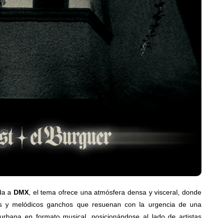
um
embajadora para
Latinoamérica
Julio 13, 2026
Edwin Jimenez
Julio 13, 2026
da a
DMX
, el tema ofrece una atmósfera densa y visceral, donde
os y melódicos ganchos que resuenan con la urgencia de una
urbana en formato musical, posicionándose al lado de artistas