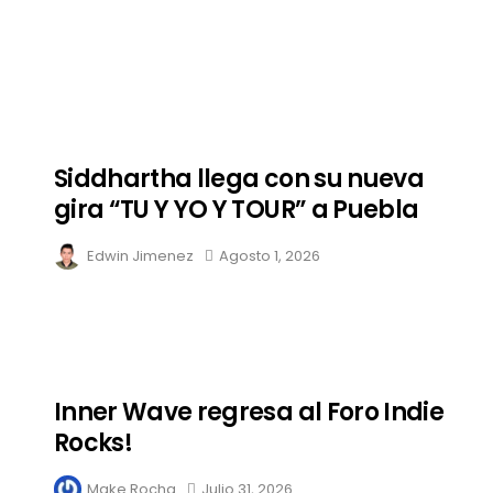
Siddhartha llega con su nueva
gira “TU Y YO Y TOUR” a Puebla
Edwin Jimenez
Agosto 1, 2026
Inner Wave regresa al Foro Indie
Rocks!
Make Rocha
Julio 31, 2026