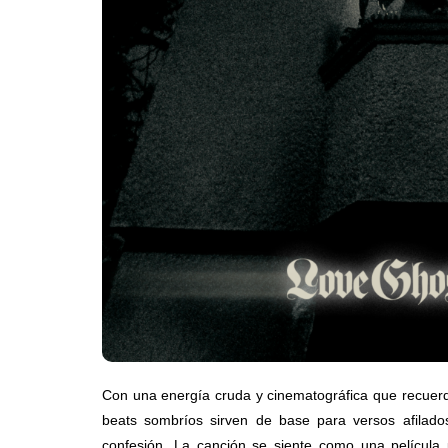
su nuevo álb
“Loveland”
Edwin Jimenez
Con una energía cruda y cinematográfica que recuer
beats sombríos sirven de base para versos afilad
confesión. La canción se siente como una película 