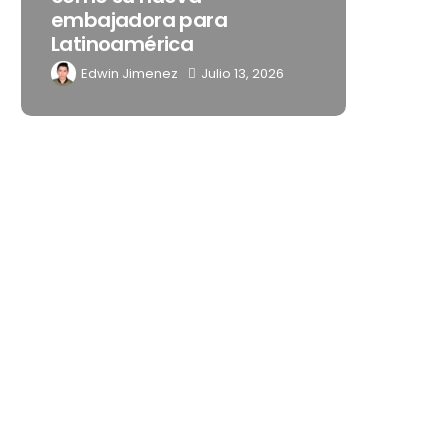
noches de Boca del Río y
su nu
Mérida
“Love
Edwin Jimenez
Julio 13, 2026
Edwi