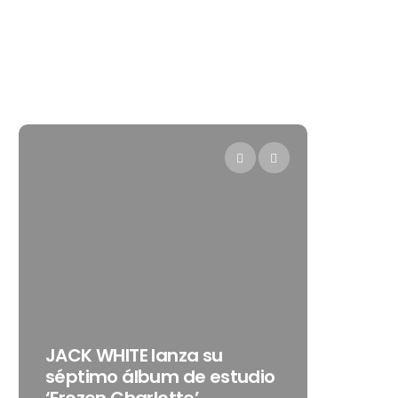
Levi’s® presenta 
 WHITE lanza su
como su nueva
imo álbum de estudio
embajadora par