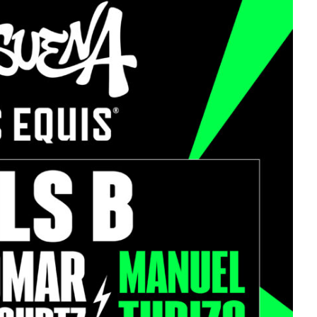
Destino Dos Equis 2026: La
gran celebración sonora
que transformará las
JACK
noches de Boca del Río y
sépt