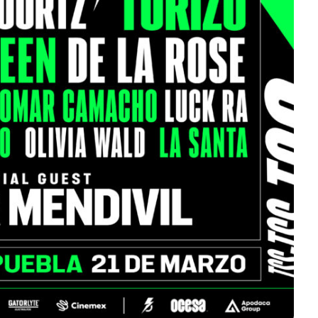
Mérida
‘Fro
Edwin Jimenez
Julio 13, 2026
Ed