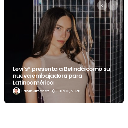
Dest
evi’s® presenta a Belinda como su
cele
ueva embajadora para
tran
atinoamérica
del 
Edwin Jimenez
Julio 13, 2026
Ed