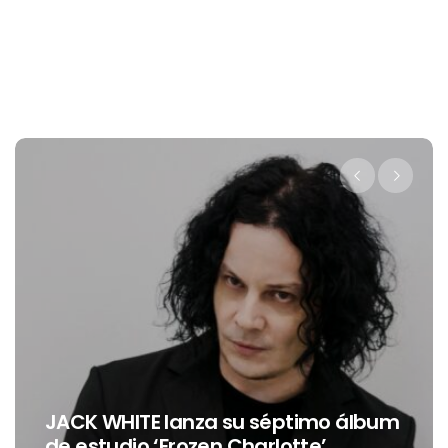
Levi’s® presenta a Belinda como su
um
nueva embajadora para
Latinoamérica