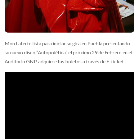
Mon Laferte lista para iniciar su gira en Puebla presentando
su nuevo disco “Autopoiética” el próximo 29 de Febrero en el
Auditorio GNP, adquiere tus boletos a través de E-ticket.