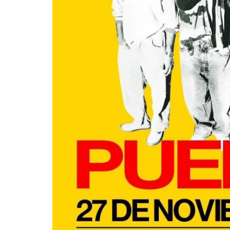
su nuevo álbu
“Loveland”
Edwin Jimenez