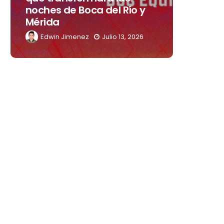
noches de Boca del Río y
su nue
Mérida
“Lovel
Edwin Jimenez
Julio 13, 2026
Edwin