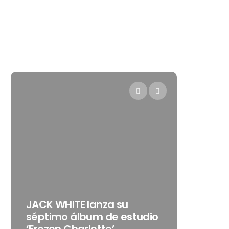
Levi’s®
JACK WHITE lanza su
como s
séptimo álbum de estudio
embaja