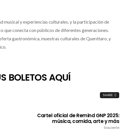
ad musical y experiencias culturales, y la participación de
ico que conecta con públicos de diferentes generaciones.
 oferta gastronómica, muestras culturales de Querétaro, y
ico.
S BOLETOS AQUÍ
SHARE
Destino Dos Equis 2026: La
gran celebración sonora
que transformará las
Cartel oficial de Remind GNP 2025:
música, comida, arte y más
noches de Boca del Río y
Siguiente