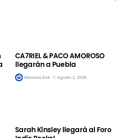
Mérida
Edwin Jimenez
Julio 13, 2026
n
CA7RIEL & PACO AMOROSO
a
llegarán a Puebla
Mariana Zoé
Agosto 2, 2026
Sarah Kinsley llegará al Foro