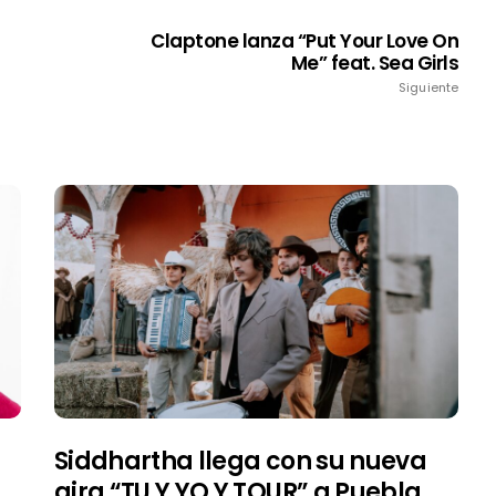
Claptone lanza “Put Your Love On
Me” feat. Sea Girls
Siguiente
Siddhartha llega con su nueva
gira “TU Y YO Y TOUR” a Puebla