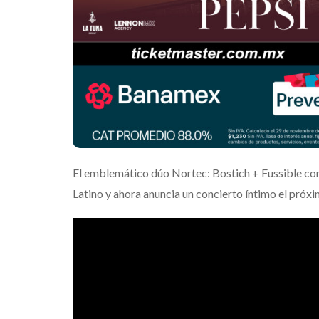
El emblemático dúo Nortec: Bostich + Fussible con
Latino y ahora anuncia un concierto íntimo el próx