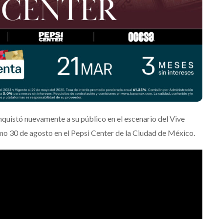
quistó nuevamente a su público en el escenario del Vive
imo 30 de agosto en el Pepsi Center de la Ciudad de México.