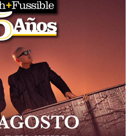
use estrena
como su nueva
bum
embajadora para
Latinoamérica
Julio 13, 2026
Edwin Jimenez
Julio 13, 2026