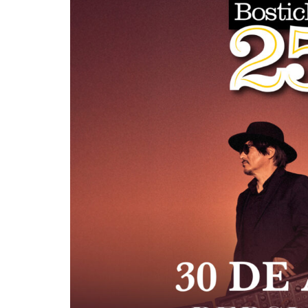
Suki Waterho
su nuevo ál
“Loveland”
Edwin Jimenez