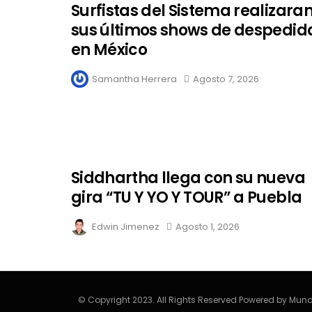
Surfistas del Sistema realizara
sus últimos shows de despedid
en México
Samantha Herrera
Agosto 7, 2026
Siddhartha llega con su nueva
gira “TU Y YO Y TOUR” a Puebla
Edwin Jimenez
Agosto 1, 2026
© Copyright 2023. All Rights Reserved Powered by Mund