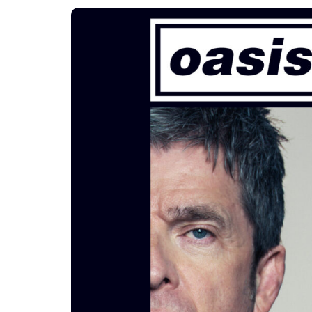
Destino Do
gran cele
que trans
noches de