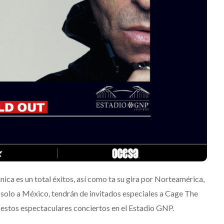
‘Frozen Charlotte’
enez
Julio 13, 2026
Edwin Jimenez
Julio 13, 2
ica es un total éxitos, así como ta su gira por Norteamérica,
á solo a México, tendrán de invitados especiales a Cage The
r estos espectaculares conciertos en el Estadio GNP.