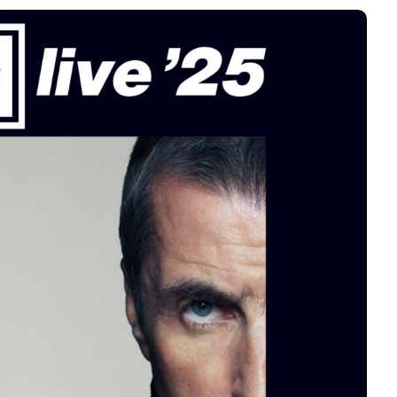
s Equis 2026: La
bración sonora
formará las
JACK WHITE lanza su
 Boca del Río y
séptimo álbum de est