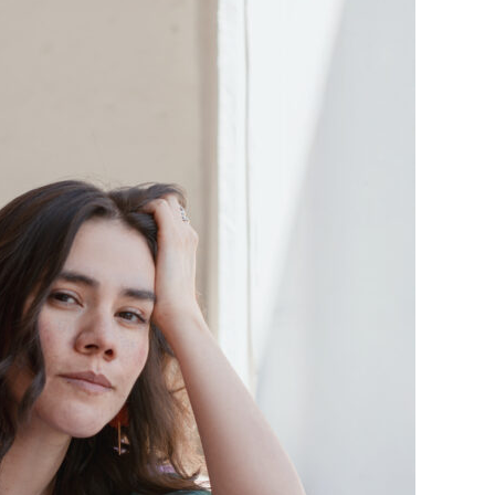
se estrena
como su nueva
um
embajadora para
Latinoamérica
Julio 13, 2026
Edwin Jimenez
Julio 13, 2026