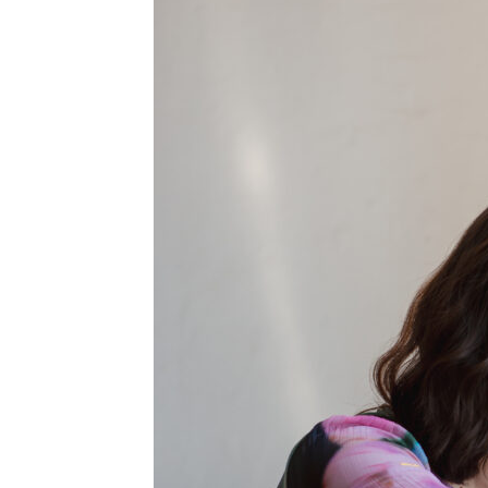
Suki Waterhou
su nuevo álb
“Loveland”
Edwin Jimenez