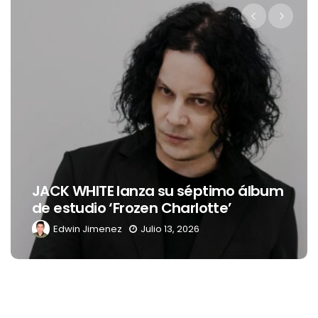
Levi’s® presenta a Belinda co
imo álbum
nueva embajadora para
e’
Latinoamérica
Edwin Jimenez
Julio 13, 2026