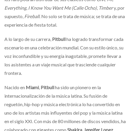
Everything
,
I Know You Want Me (Calle Ocho)
,
Timber
y, por
supuesto,
Fireball
. No solo se trata de música; se trata de una
experiencia de fiesta total.
A lo largo de su carrera,
Pitbull
ha logrado transformar cada
escenario en una celebración mundial. Con su estilo único, su
voz inconfundible y su energía inagotable, promete llevar a
los asistentes a un viaje musical que trasciende cualquier
frontera.
Nacido en
Miami
,
Pitbull
ha sido un pionero en la
internacionalización de la música latina. Su fusión de
reguetón, hip-hop y música electrónica lo ha convertido en
uno de los artistas más influyentes del pop y la música latina
en el siglo XXI. Con más de 80 millones de discos vendidos, ha
colaborado con gigantes como
Shakira
,
Jennifer Lopez
,